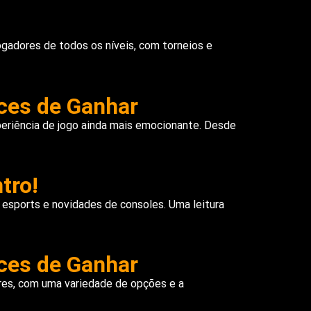
gadores de todos os níveis, com torneios e
ces de Ganhar
eriência de jogo ainda mais emocionante. Desde
tro!
e esports e novidades de consoles. Uma leitura
ces de Ganhar
res, com uma variedade de opções e a