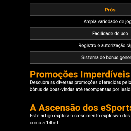
Prós
Ampla variedade de jo
Facilidade de uso
Registro e autorização r
Sistema de bônus gene
Promoções Imperdíveis
Descubra as diversas promoções oferecidas pelo
bônus de boas-vindas até recompensas por leald
A Ascensão dos eSports
Este artigo explora o crescimento explosivo dos
como a 14bet.