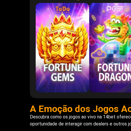
A Emoção dos Jogos Ao
Descubra como os jogos ao vivo na 14bet oferec
oportunidade de interagir com dealers e outros j