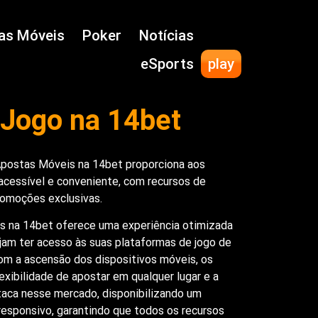
as Móveis
Poker
Notícias
eSports
play
 Jogo na 14bet
Apostas Móveis na 14bet proporciona aos
acessível e conveniente, com recursos de
romoções exclusivas.
s na 14bet oferece uma experiência otimizada
jam ter acesso às suas plataformas de jogo de
om a ascensão dos dispositivos móveis, os
exibilidade de apostar em qualquer lugar e a
taca nesse mercado, disponibilizando um
 responsivo, garantindo que todos os recursos